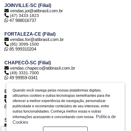
JOINVILLE-SC (Filial)
vendas.joi@atibrasil.com.br
(47) 3433-1823
47 988016737
FORTALEZA-CE (Filial)
vendas.for@atibrasil.com.br
(85) 3099-1500
85 999310204
CHAPECÓ-SC (Filial)
vendas.chapeco@atibrasil.com.br
(49) 3331-7000
49 99959-0341
Quando você navega pelas nossas plataformas digitais,
BELO HORIZONTE-MG (Filial)
utilizamos cookies e outras tecnologias semelhantes para lhe
vendas.bh@atibrasil.com.br
oferecer a melhor experiência de navegação, personalizar
(31) 2516-6974
31 992890773
publicidade e recomendar conteúdos de seu interesse, entre
outras funcionalidades. Conheça melhor essas e outras
Política de
informações acessando e concordando com nossa
SERRA-ES (Filial)
Cookies
vendas.es@atibrasil.com.br
(27) 3328-0028