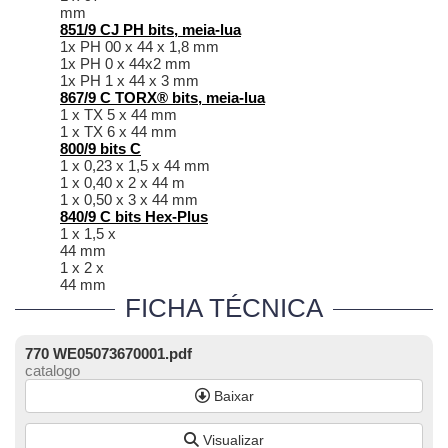
mm
851/9 CJ PH bits, meia-lua
1x PH 00 x 44 x 1,8 mm
1x PH 0 x 44x2 mm
1x PH 1 x 44 x 3 mm
867/9 C TORX® bits, meia-lua
1 x TX 5 x 44 mm
1 x TX 6 x 44 mm
800/9 bits C
1 x 0,23 x 1,5 x 44 mm
1 x 0,40 x 2 x 44 m
1 x 0,50 x 3 x 44 mm
840/9 C bits Hex-Plus
1 x 1,5 x
44 mm
1 x 2 x
44 mm
FICHA TÉCNICA
770 WE05073670001.pdf
catalogo
Baixar
Visualizar