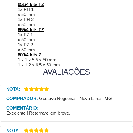
851/4 bits TZ
1x PH 1
x 50 mm
1x PH 2
x 50 mm
855/4 bits TZ
1x PZ 1
x 50 mm
1x PZ 2
x 50 mm
800/4 bits Z
1 x 1 x 5,5 x 50 mm
1 x 1,2 x 6,5 x 50 mm
AVALIAÇÕES
NOTA:
COMPRADOR:
Gustavo Nogueira - Nova Lima - MG
COMENTÁRIO:
Excelente ! Retornarei em breve.
NOTA: