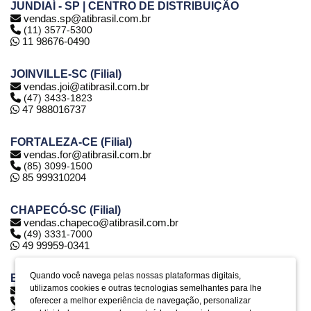
JUNDIAÍ - SP | CENTRO DE DISTRIBUIÇÃO
vendas.sp@atibrasil.com.br
(11) 3577-5300
11 98676-0490
JOINVILLE-SC (Filial)
vendas.joi@atibrasil.com.br
(47) 3433-1823
47 988016737
FORTALEZA-CE (Filial)
vendas.for@atibrasil.com.br
(85) 3099-1500
85 999310204
CHAPECÓ-SC (Filial)
vendas.chapeco@atibrasil.com.br
(49) 3331-7000
49 99959-0341
Quando você navega pelas nossas plataformas digitais,
BELO HORIZONTE-MG (Filial)
utilizamos cookies e outras tecnologias semelhantes para lhe
vendas.bh@atibrasil.com.br
oferecer a melhor experiência de navegação, personalizar
(31) 2516-6974