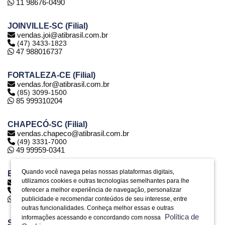
11 98676-0490
JOINVILLE-SC (Filial)
vendas.joi@atibrasil.com.br
(47) 3433-1823
47 988016737
FORTALEZA-CE (Filial)
vendas.for@atibrasil.com.br
(85) 3099-1500
85 999310204
CHAPECÓ-SC (Filial)
vendas.chapeco@atibrasil.com.br
(49) 3331-7000
49 99959-0341
Quando você navega pelas nossas plataformas digitais,
BELO HORIZONTE-MG (Filial)
utilizamos cookies e outras tecnologias semelhantes para lhe
vendas.bh@atibrasil.com.br
oferecer a melhor experiência de navegação, personalizar
(31) 2516-6974
31 992890773
publicidade e recomendar conteúdos de seu interesse, entre
outras funcionalidades. Conheça melhor essas e outras
Política de
informações acessando e concordando com nossa
SERRA-ES (Filial)