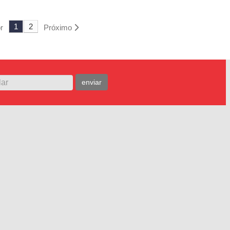
MENTO
ADICIONAR AO ORÇAMENTO
1
2
r
Próximo
enviar