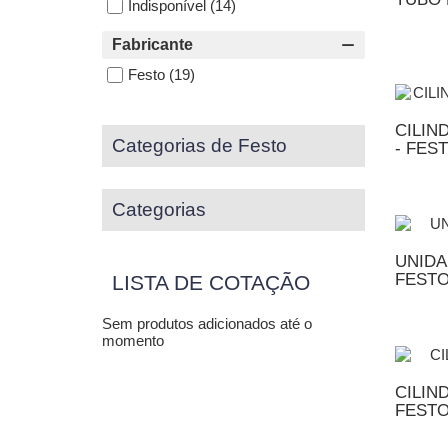
Indisponível
(14)
Fabricante
A
Festo
(19)
CILIN
Categorias de Festo
- FES
A
Categorias
UNIDA
FEST
LISTA DE COTAÇÃO
Sem produtos adicionados até o
A
momento
CILIN
FEST