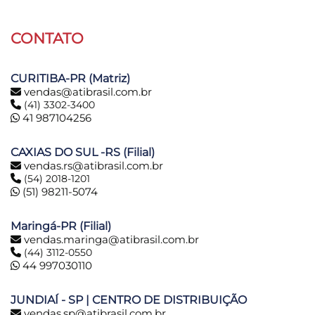
CONTATO
CURITIBA-PR (Matriz)
vendas@atibrasil.com.br
(41) 3302-3400
41 987104256
CAXIAS DO SUL -RS (Filial)
vendas.rs@atibrasil.com.br
(54) 2018-1201
(51) 98211-5074
Maringá-PR (Filial)
vendas.maringa@atibrasil.com.br
(44) 3112-0550
44 997030110
JUNDIAÍ - SP | CENTRO DE DISTRIBUIÇÃO
vendas.sp@atibrasil.com.br