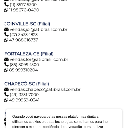
(11) 3577-5300
11 98676-0490
JOINVILLE-SC (Filial)
vendas.joi@atibrasil.com.br
(47) 3433-1823
47 988016737
FORTALEZA-CE (Filial)
vendas.for@atibrasil.com.br
(85) 3099-1500
85 999310204
CHAPECÓ-SC (Filial)
vendas.chapeco@atibrasil.com.br
(49) 3331-7000
49 99959-0341
BELO HORIZONTE-MG (Filial)
Quando você navega pelas nossas plataformas digitais,
vendas.bh@atibrasil.com.br
utilizamos cookies e outras tecnologias semelhantes para lhe
(31) 2516-6974
oferecer a melhor experiência de navegação, personalizar