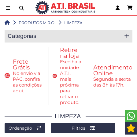
PRODUTOS M.R.O.
LIMPEZA
Categorias
Retire
na loja
Frete
Escolha a
Grátis
Atendimento
unidade
Online
No envio via
A.T.I.
PAC, confira
mais
Segunda a sexta
as condições
próxima
das 8h às 17h.
aqui.
para
retirar o
produto.
LIMPEZA
Ordenação
Filtros