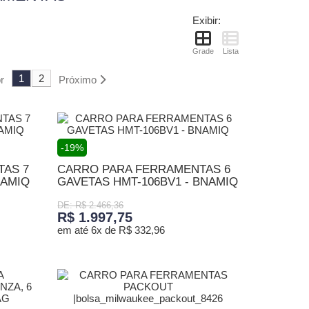
Exibir:
Grade
Lista
1
2
r
Próximo
-19%
TAS 7
CARRO PARA FERRAMENTAS 6
NAMIQ
GAVETAS HMT-106BV1 - BNAMIQ
DE: R$ 2.466,36
R$ 1.997,75
em até 6x de R$ 332,96
ADICIONAR AO CARRINHO