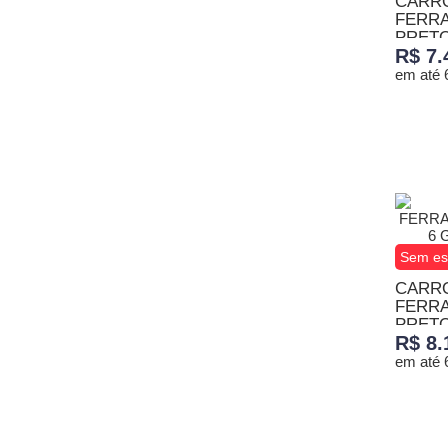
CARRO
FERRA
PRETO,
R$ 7.
em até 
ADICI
Sem es
CARRO
FERRA
PRETO,
R$ 8.
em até 
TENHO