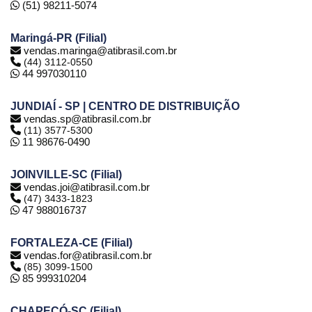
(51) 98211-5074
Maringá-PR (Filial)
vendas.maringa@atibrasil.com.br
(44) 3112-0550
44 997030110
JUNDIAÍ - SP | CENTRO DE DISTRIBUIÇÃO
vendas.sp@atibrasil.com.br
(11) 3577-5300
11 98676-0490
JOINVILLE-SC (Filial)
vendas.joi@atibrasil.com.br
(47) 3433-1823
47 988016737
FORTALEZA-CE (Filial)
vendas.for@atibrasil.com.br
(85) 3099-1500
85 999310204
CHAPECÓ-SC (Filial)