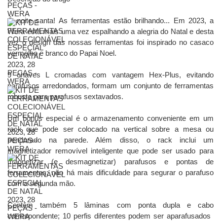
Ó noite santa! As ferramentas estão brilhando... Em 2023, a
Wera está mais uma vez espalhando a alegria do Natal e desta
vez o design das nossas ferramentas foi inspirado no casaco
vermelho e branco do Papai Noel.
9 chaves L cromadas com vantagem Hex-Plus, evitando
parafusos arredondados, formam um conjunto de ferramentas
robusto para parafusos sextavados.
Um bônus especial é o armazenamento conveniente em um
rack que pode ser colocado na vertical sobre a mesa ou
pendurado na parede. Além disso, o rack inclui um
magnetizador removível inteligente que pode ser usado para
magnetizar (e desmagnetizar) parafusos e pontas de
ferramentas; não há mais dificuldade para segurar o parafuso
com a segunda mão.
Contém também 5 lâminas com ponta dupla e cabo
correspondente; 10 perfis diferentes podem ser aparafusados ​​