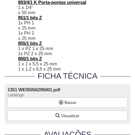
893/4/1 K Porta-pontas universal
1 x 1/4"
x 50 mm
851/1 bits Z
1x PH 1
x 25 mm
1x PH 2
x 25 mm
855/1 bits Z
1 x PZ 1 x 25 mm
1x PZ 2 x 25 mm
800/1 bits Z
1 x 1 x 5,5 x 25 mm
1 x 1,2 x 6,5 x 25 mm
FICHA TÉCNICA
1351 WE05056295001.pdf
catalogo
Baixar
Visualizar
AVALIAÇÕES