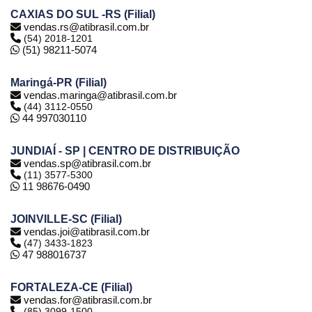
CAXIAS DO SUL -RS (Filial)
vendas.rs@atibrasil.com.br
(54) 2018-1201
(51) 98211-5074
Maringá-PR (Filial)
vendas.maringa@atibrasil.com.br
(44) 3112-0550
44 997030110
JUNDIAÍ - SP | CENTRO DE DISTRIBUIÇÃO
vendas.sp@atibrasil.com.br
(11) 3577-5300
11 98676-0490
JOINVILLE-SC (Filial)
vendas.joi@atibrasil.com.br
(47) 3433-1823
47 988016737
FORTALEZA-CE (Filial)
vendas.for@atibrasil.com.br
(85) 3099-1500