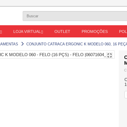
LOJA VIRTUAL
OUTLET
PROMOÇÕES
POL
RAMENTAS
CONJUNTO CATRACA ERGONIC K MODELO 060, 16 PEÇA
M
C
1