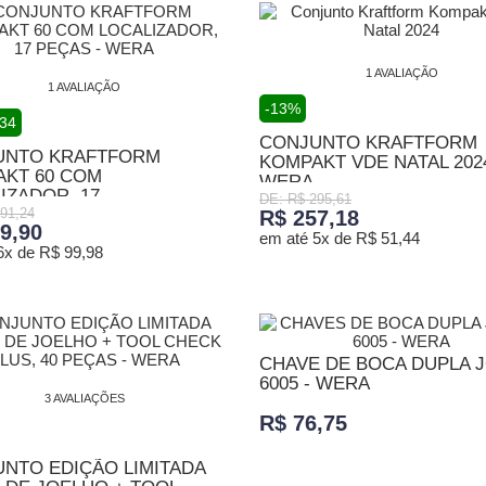
1 AVALIAÇÃO
1 AVALIAÇÃO
-13%
,34
CONJUNTO KRAFTFORM
UNTO KRAFTFORM
KOMPAKT VDE NATAL 2024
KT 60 COM
WERA
ZADOR, 17...
DE: R$ 295,61
91,24
R$ 257,18
9,90
em até 5x de R$ 51,44
6x de R$ 99,98
ADICIONAR AO CARRINHO
ONAR AO CARRINHO
CHAVE DE BOCA DUPLA 
6005 - WERA
3 AVALIAÇÕES
R$ 76,75
NTO EDIÇÃO LIMITADA