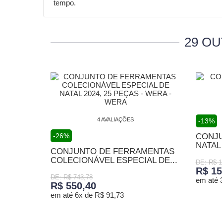
tempo.
29 O
4 AVALIAÇÕES
-13%
-26%
CONJU
NATAL
CONJUNTO DE FERRAMENTAS
COLECIONÁVEL ESPECIAL DE...
DE: R$ 1
R$ 15
DE: R$ 743,78
em até 
R$ 550,40
em até 6x de R$ 91,73
ADICI
ADICIONAR AO CARRINHO