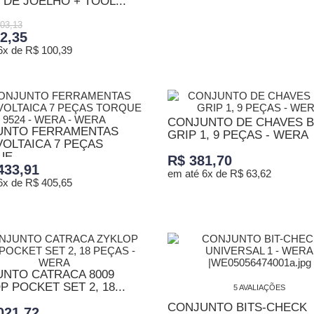
 DE JOELHO + TOOL...
ADICIONAR AO CARRINHO
03,13
2,35
6x de R$ 100,39
ONAR AO CARRINHO
CONJUNTO DE CHAVES B
UNTO FERRAMENTAS
GRIP 1, 9 PEÇAS - WERA
OLTAICA 7 PEÇAS
E...
R$ 381,70
433,91
em até 6x de R$ 63,62
6x de R$ 405,65
ADICIONAR AO CARRINHO
ONAR AO CARRINHO
NTO CATRACA 8009
P POCKET SET 2, 18...
5 AVALIAÇÕES
CONJUNTO BITS-CHECK
021,72