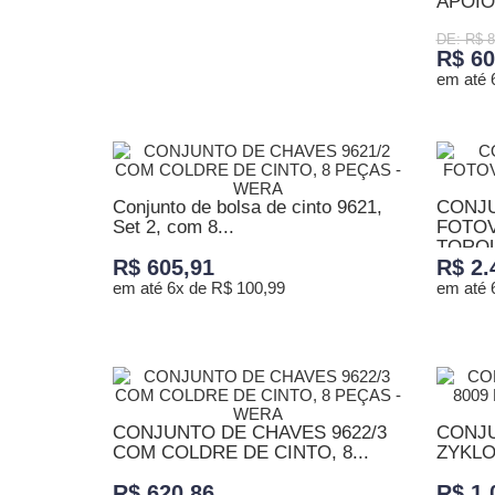
APOIO
ADICIONAR AO CARRINHO
DE: R$ 8
R$ 60
em até 
ADICI
Conjunto de bolsa de cinto 9621,
CONJ
Set 2, com 8...
FOTOV
TORQU
R$ 605,91
R$ 2.
em até 6x de R$ 100,99
em até 
ADICIONAR AO CARRINHO
ADICI
CONJUNTO DE CHAVES 9622/3
CONJU
COM COLDRE DE CINTO, 8...
ZYKLO
R$ 620,86
R$ 1.