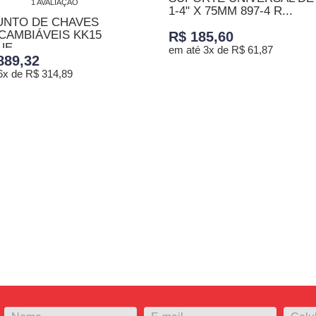
1 AVALIAÇÃO
1-4" X 75MM 897-4 R...
UNTO DE CHAVES
CAMBIÁVEIS KK15
R$ 185,60
E...
em até 3x de R$ 61,87
889,32
6x de R$ 314,89
ADICIONAR AO CARRINHO
ONAR AO CARRINHO