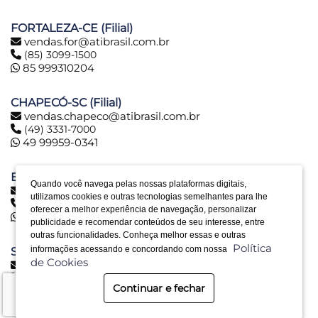
FORTALEZA-CE (Filial)
vendas.for@atibrasil.com.br
(85) 3099-1500
85 999310204
CHAPECÓ-SC (Filial)
vendas.chapeco@atibrasil.com.br
(49) 3331-7000
49 99959-0341
BELO HORIZONTE-MG (Filial)
Quando você navega pelas nossas plataformas digitais,
vendas.bh@atibrasil.com.br
utilizamos cookies e outras tecnologias semelhantes para lhe
(31) 2516-6974
oferecer a melhor experiência de navegação, personalizar
31 992890773
publicidade e recomendar conteúdos de seu interesse, entre
outras funcionalidades. Conheça melhor essas e outras
Política
informações acessando e concordando com nossa
SERRA-ES (Filial)
de Cookies
vendas.es@atibrasil.com.br
(27) 3328-0028
Continuar e fechar
27 992494030
Desenvolvido por Bruc Internet