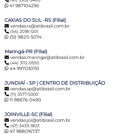
(41) 3302-3400
41 987104256
CAXIAS DO SUL -RS (Filial)
vendas.rs@atibrasil.com.br
(54) 2018-1201
(51) 98211-5074
Maringá-PR (Filial)
vendas.maringa@atibrasil.com.br
(44) 3112-0550
44 997030110
JUNDIAÍ - SP | CENTRO DE DISTRIBUIÇÃO
vendas.sp@atibrasil.com.br
(11) 3577-5300
11 98676-0490
JOINVILLE-SC (Filial)
vendas.joi@atibrasil.com.br
(47) 3433-1823
47 988016737