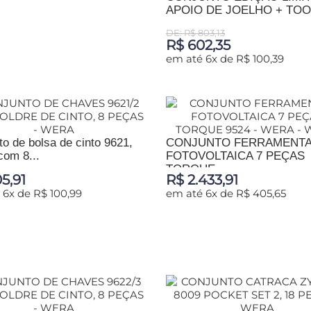
APOIO DE JOELHO + TOOL
IONAR AO CARRINHO
DE: R$ 803,13
R$ 602,35
em até 6x de R$ 100,39
ADICIONAR AO CARRINHO
o de bolsa de cinto 9621,
CONJUNTO FERRAMENT
com 8...
FOTOVOLTAICA 7 PEÇAS
TORQUE...
5,91
R$ 2.433,91
 6x de R$ 100,99
em até 6x de R$ 405,65
IONAR AO CARRINHO
ADICIONAR AO CARRINHO