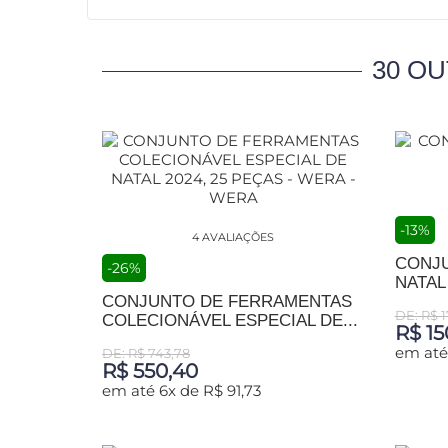
30 O
-13%
4 AVALIAÇÕES
CONJU
-26%
NATAL
CONJUNTO DE FERRAMENTAS
DE: R$ 1
COLECIONÁVEL ESPECIAL DE...
R$ 15
em até
DE: R$ 743,78
R$ 550,40
ADIC
em até 6x de R$ 91,73
ADICIONAR AO CARRINHO