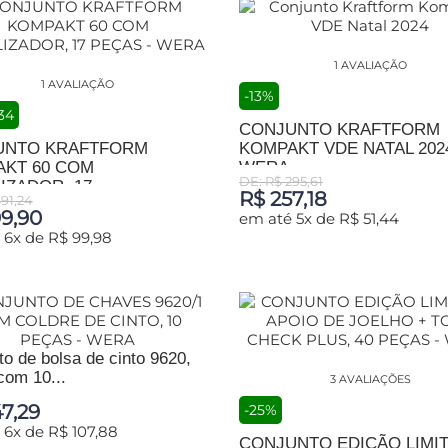
1 AVALIAÇÃO
1 AVALIAÇÃO
-13%
34
CONJUNTO KRAFTFORM
UNTO KRAFTFORM
KOMPAKT VDE NATAL 2024
KT 60 COM
WERA
DE: R$ 295,61
ZADOR, 17...
R$ 257,18
91,24
9,90
em até 5x de R$ 51,44
 6x de R$ 99,98
ADICIONAR AO CARRINHO
IONAR AO CARRINHO
o de bolsa de cinto 9620,
com 10...
3 AVALIAÇÕES
7,29
-25%
 6x de R$ 107,88
CONJUNTO EDIÇÃO LIMI