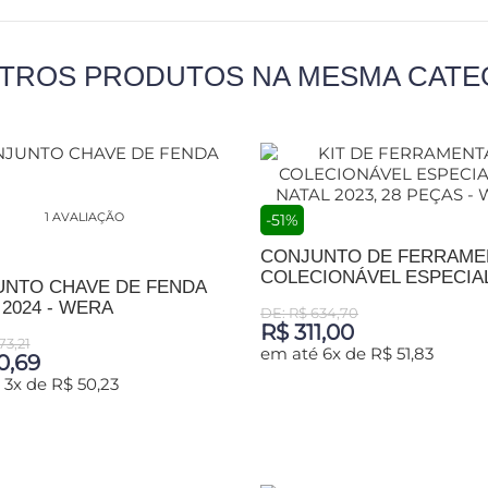
UTROS PRODUTOS NA MESMA CATE
1 AVALIAÇÃO
-51%
CONJUNTO DE FERRAME
COLECIONÁVEL ESPECIAL 
NTO CHAVE DE FENDA
 2024 - WERA
DE: R$ 634,70
R$ 311,00
73,21
em até 6x de R$ 51,83
0,69
 3x de R$ 50,23
ADICIONAR AO CARRINHO
IONAR AO CARRINHO