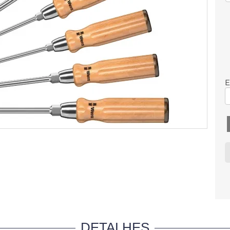
E
DETALHES