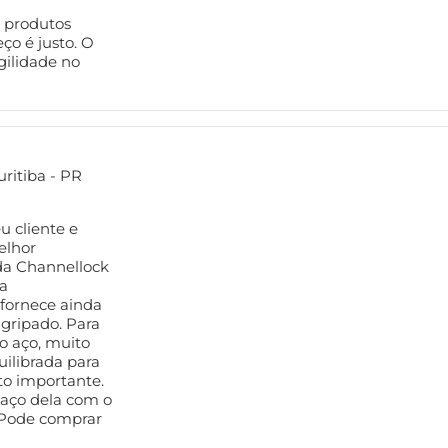
 produtos
o é justo. O
gilidade no
ritiba - PR
 cliente e
elhor
da Channellock
ta
fornece ainda
gripado. Para
o aço, muito
ilibrada para
ito importante.
 aço dela com o
! Pode comprar