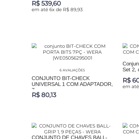
R$ 539,60
em até 6x de R$ 89,93
ADIC
ADICIONAR AO CARRINHO
Conjunt
Set 2, 
6 AVALIAÇÕES
CONJUNTO BIT-CHECK
R$ 60
UNIVERSAL 1 COM ADAPTADOR,
em até
7...
R$ 80,13
ADIC
ADICIONAR AO CARRINHO
CONJUNTO DE CHAVES BALL-