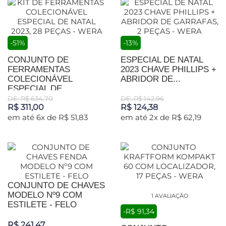
-51%
-13%
CONJUNTO DE
ESPECIAL DE NATAL
FERRAMENTAS
2023 CHAVE PHILLIPS +
COLECIONÁVEL
ABRIDOR DE...
ESPECIAL DE...
DE: R$ 634,70
DE: R$ 142,96
R$ 311,00
R$ 124,38
em até 6x de R$ 51,83
em até 2x de R$ 62,19
CONJUNTO DE CHAVES
MODELO Nº9 COM
1 AVALIAÇÃO
ESTILETE - FELO
-R$ 91,34
R$ 241,47