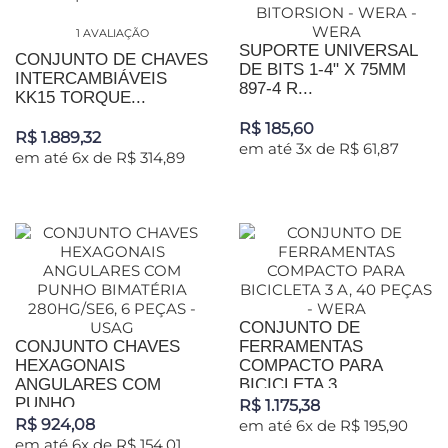
1 AVALIAÇÃO
SUPORTE UNIVERSAL
CONJUNTO DE CHAVES
DE BITS 1-4" X 75MM
INTERCAMBIÁVEIS
897-4 R...
KK15 TORQUE...
R$ 185,60
R$ 1.889,32
em até 3x de R$ 61,87
em até 6x de R$ 314,89
CONJUNTO DE
CONJUNTO CHAVES
FERRAMENTAS
HEXAGONAIS
COMPACTO PARA
ANGULARES COM
BICICLETA 3...
PUNHO...
R$ 1.175,38
R$ 924,08
em até 6x de R$ 195,90
em até 6x de R$ 154,01