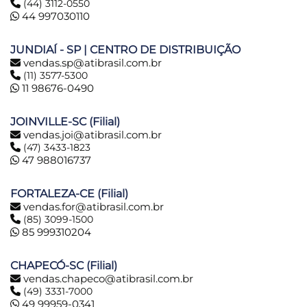
(44) 3112-0550
44 997030110
JUNDIAÍ - SP | CENTRO DE DISTRIBUIÇÃO
vendas.sp@atibrasil.com.br
(11) 3577-5300
11 98676-0490
JOINVILLE-SC (Filial)
vendas.joi@atibrasil.com.br
(47) 3433-1823
47 988016737
FORTALEZA-CE (Filial)
vendas.for@atibrasil.com.br
(85) 3099-1500
85 999310204
CHAPECÓ-SC (Filial)
vendas.chapeco@atibrasil.com.br
(49) 3331-7000
49 99959-0341