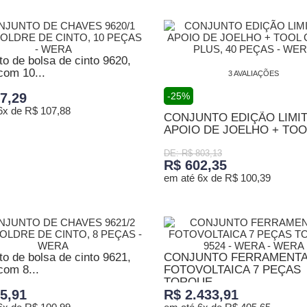
ONAR AO CARRINHO
o de bolsa de cinto 9620,
com 10...
3 AVALIAÇÕES
7,29
-25%
6x de R$ 107,88
CONJUNTO EDIÇÃO LIMI
APOIO DE JOELHO + TOOL
ONAR AO CARRINHO
DE: R$ 803,13
R$ 602,35
em até 6x de R$ 100,39
ADICIONAR AO CARRINHO
o de bolsa de cinto 9621,
CONJUNTO FERRAMENT
com 8...
FOTOVOLTAICA 7 PEÇAS
TORQUE...
5,91
R$ 2.433,91