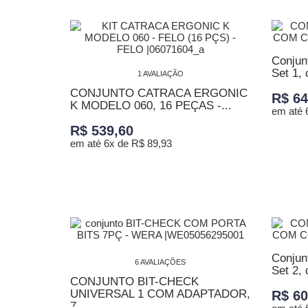
ADICI
Conjunt
Set 1, 
1 AVALIAÇÃO
CONJUNTO CATRACA ERGONIC
R$ 64
K MODELO 060, 16 PEÇAS -...
em até 
R$ 539,60
em até 6x de R$ 89,93
ADICI
ADICIONAR AO CARRINHO
Conjunt
6 AVALIAÇÕES
Set 2, 
CONJUNTO BIT-CHECK
UNIVERSAL 1 COM ADAPTADOR,
R$ 60
7...