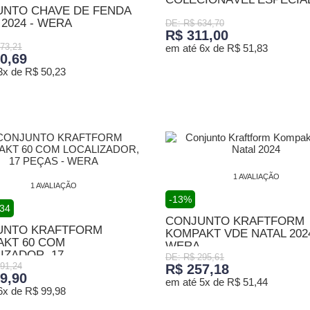
NTO CHAVE DE FENDA
 2024 - WERA
DE: R$ 634,70
R$ 311,00
73,21
em até 6x de R$ 51,83
0,69
3x de R$ 50,23
ADICIONAR AO CARRINHO
ONAR AO CARRINHO
1 AVALIAÇÃO
1 AVALIAÇÃO
-13%
,34
CONJUNTO KRAFTFORM
UNTO KRAFTFORM
KOMPAKT VDE NATAL 2024
KT 60 COM
WERA
ZADOR, 17...
DE: R$ 295,61
91,24
R$ 257,18
9,90
em até 5x de R$ 51,44
6x de R$ 99,98
ADICIONAR AO CARRINHO