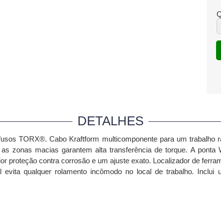
Q
DETALHES
rafusos TORX®.
Cabo Kraftform multicomponente para um trabalho r
o as zonas macias garantem alta transferência de torque.
A ponta 
or proteção contra corrosão e um ajuste exato.
Localizador de ferra
al evita qualquer rolamento incômodo no local de trabalho.
Inclui