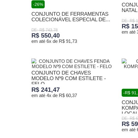
-26%
CONJU
NATAL
CONJUNTO DE FERRAMENTAS
COLECIONÁVEL ESPECIAL DE...
DE: R$ 1
R$ 15
DE: R$ 743,78
em até 
R$ 550,40
em até 6x de R$ 91,73
ADICI
ADICIONAR AO CARRINHO
CONJUNTO DE CHAVES
MODELO Nº9 COM ESTILETE -
FELO
R$ 241,47
-R$ 91
em até 4x de R$ 60,37
CONJ
KOMPA
ADICIONAR AO CARRINHO
LOCALI
DE: R$ 6
R$ 59
em até 