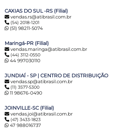
CAXIAS DO SUL -RS (Filial)
vendas.rs@atibrasil.com.br
(54) 2018-1201
(51) 98211-5074
Maringá-PR (Filial)
vendas.maringa@atibrasil.com.br
(44) 3112-0550
44 997030110
JUNDIAÍ - SP | CENTRO DE DISTRIBUIÇÃO
vendas.sp@atibrasil.com.br
(11) 3577-5300
11 98676-0490
JOINVILLE-SC (Filial)
vendas.joi@atibrasil.com.br
(47) 3433-1823
47 988016737