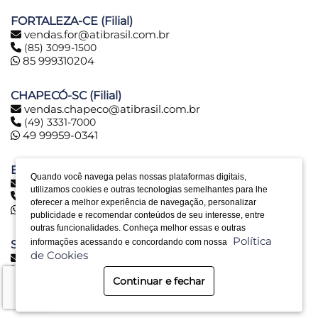
FORTALEZA-CE (Filial)
vendas.for@atibrasil.com.br
(85) 3099-1500
85 999310204
CHAPECÓ-SC (Filial)
vendas.chapeco@atibrasil.com.br
(49) 3331-7000
49 99959-0341
BELO HORIZONTE-MG (Filial)
Quando você navega pelas nossas plataformas digitais,
vendas.bh@atibrasil.com.br
utilizamos cookies e outras tecnologias semelhantes para lhe
(31) 2516-6974
oferecer a melhor experiência de navegação, personalizar
31 992890773
publicidade e recomendar conteúdos de seu interesse, entre
outras funcionalidades. Conheça melhor essas e outras
Política
informações acessando e concordando com nossa
SERRA-ES (Filial)
de Cookies
vendas.es@atibrasil.com.br
(27) 3328-0028
Continuar e fechar
27 992494030
Desenvolvido por Bruc Internet