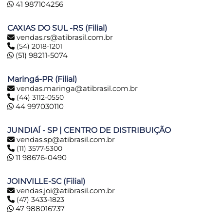
41 987104256
CAXIAS DO SUL -RS (Filial)
vendas.rs@atibrasil.com.br
(54) 2018-1201
(51) 98211-5074
Maringá-PR (Filial)
vendas.maringa@atibrasil.com.br
(44) 3112-0550
44 997030110
JUNDIAÍ - SP | CENTRO DE DISTRIBUIÇÃO
vendas.sp@atibrasil.com.br
(11) 3577-5300
11 98676-0490
JOINVILLE-SC (Filial)
vendas.joi@atibrasil.com.br
(47) 3433-1823
47 988016737