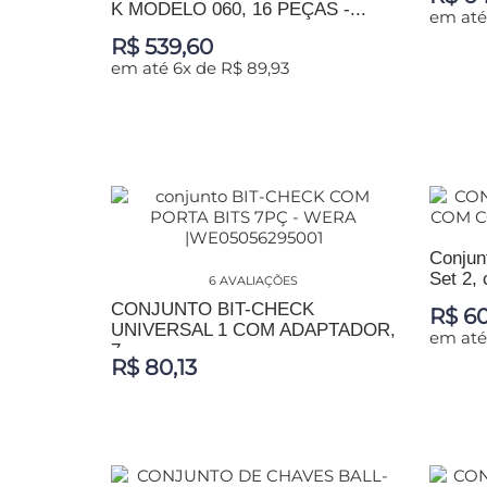
K MODELO 060, 16 PEÇAS -...
em até
R$ 539,60
em até 6x de R$ 89,93
ADIC
ADICIONAR AO CARRINHO
Conjunt
Set 2, 
6 AVALIAÇÕES
CONJUNTO BIT-CHECK
R$ 60
UNIVERSAL 1 COM ADAPTADOR,
em até
7...
R$ 80,13
ADIC
ADICIONAR AO CARRINHO