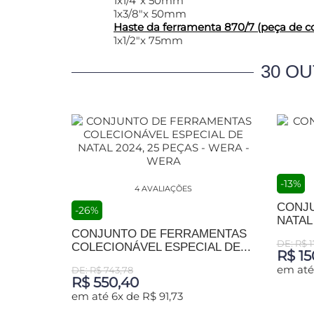
1x1/4"x 50mm
1x3/8"x 50mm
Haste da ferramenta 870/7 (peça de c
1x1/2"x 75mm
30 O
-13%
4 AVALIAÇÕES
CONJU
-26%
NATAL
CONJUNTO DE FERRAMENTAS
DE: R$ 1
COLECIONÁVEL ESPECIAL DE...
R$ 15
em até
DE: R$ 743,78
R$ 550,40
ADIC
em até 6x de R$ 91,73