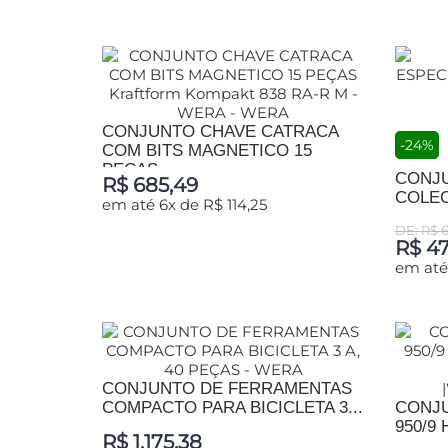
ADICIONAR AO CARRINHO
CONJUNTO CHAVE CATRACA
-24%
COM BITS MAGNETICO 15
PEÇAS...
CONJ
R$ 685,49
COLEC
em até 6x de R$ 114,25
DE: R$ 
R$ 47
ADICIONAR AO CARRINHO
em até
ADIC
CONJUNTO DE FERRAMENTAS
COMPACTO PARA BICICLETA 3...
CONJU
950/9
R$ 1.175,38