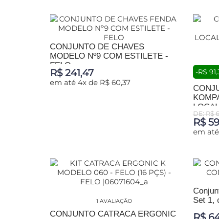
ADICIONAR AO CARRINHO
CONJUNTO DE CHAVES
MODELO Nº9 COM ESTILETE -
FELO
R$ 241,47
-R$ 91,
em até 4x de R$ 60,37
CONJ
KOMPA
ADICIONAR AO CARRINHO
LOCALI
DE: R$ 6
R$ 59
em até
ADIC
Conjunt
Set 1, 
1 AVALIAÇÃO
CONJUNTO CATRACA ERGONIC
R$ 64