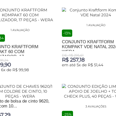
1 AVALIAÇÃO
1 AVALIAÇÃO
-13%
34
CONJUNTO KRAFTFORM
UNTO KRAFTFORM
KOMPAKT VDE NATAL 2024
KT 60 COM
WERA
DE: R$ 295,61
ZADOR, 17...
R$ 257,18
91,24
9,90
em até 5x de R$ 51,44
 6x de R$ 99,98
ADICIONAR AO CARRINHO
IONAR AO CARRINHO
o de bolsa de cinto 9620,
com 10...
3 AVALIAÇÕES
7,29
-25%