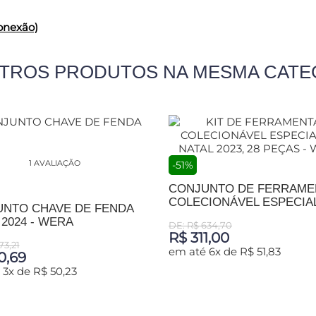
onexão)
UTROS PRODUTOS NA MESMA CATE
1 AVALIAÇÃO
-51%
CONJUNTO DE FERRAME
COLECIONÁVEL ESPECIAL 
NTO CHAVE DE FENDA
 2024 - WERA
DE: R$ 634,70
R$ 311,00
73,21
em até 6x de R$ 51,83
0,69
 3x de R$ 50,23
ADICIONAR AO CARRINHO
IONAR AO CARRINHO