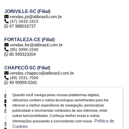
JOINVILLE-SC (Filial)
vendas.joi@atibrasil.com.br
(47) 3433-1823
47 988016737
FORTALEZA-CE (Filial)
vendas.for@atibrasil.com.br
(85) 3099-1500
85 999310204
CHAPECÓ-SC (Filial)
vendas.chapeco@atibrasil.com.br
(49) 3331-7000
49 99959-0341
Quando você navega pelas nossas plataformas digitais,
BELO HORIZONTE-MG (Filial)
utilizamos cookies e outras tecnologias semelhantes para lhe
vendas.bh@atibrasil.com.br
oferecer a melhor experiência de navegação, personalizar
(31) 2516-6974
31 992890773
publicidade e recomendar conteúdos de seu interesse, entre
outras funcionalidades. Conheça melhor essas e outras
Política de
informações acessando e concordando com nossa
SERRA-ES (Filial)
Cookies