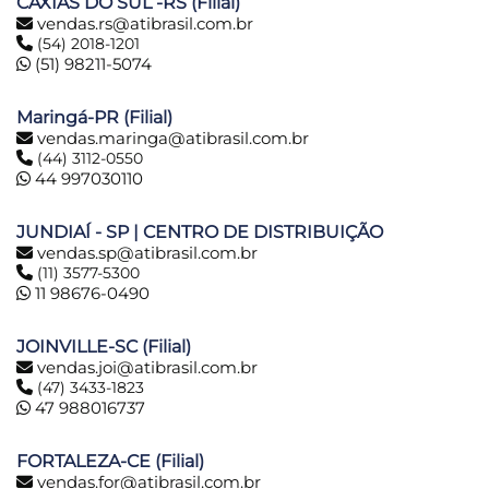
CAXIAS DO SUL -RS (Filial)
vendas.rs@atibrasil.com.br
(54) 2018-1201
(51) 98211-5074
Maringá-PR (Filial)
vendas.maringa@atibrasil.com.br
(44) 3112-0550
44 997030110
JUNDIAÍ - SP | CENTRO DE DISTRIBUIÇÃO
vendas.sp@atibrasil.com.br
(11) 3577-5300
11 98676-0490
JOINVILLE-SC (Filial)
vendas.joi@atibrasil.com.br
(47) 3433-1823
47 988016737
FORTALEZA-CE (Filial)
vendas.for@atibrasil.com.br