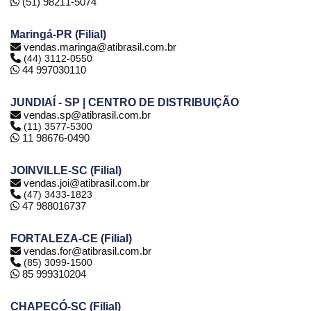
(51) 98211-5074
Maringá-PR (Filial)
vendas.maringa@atibrasil.com.br
(44) 3112-0550
44 997030110
JUNDIAÍ - SP | CENTRO DE DISTRIBUIÇÃO
vendas.sp@atibrasil.com.br
(11) 3577-5300
11 98676-0490
JOINVILLE-SC (Filial)
vendas.joi@atibrasil.com.br
(47) 3433-1823
47 988016737
FORTALEZA-CE (Filial)
vendas.for@atibrasil.com.br
(85) 3099-1500
85 999310204
CHAPECÓ-SC (Filial)