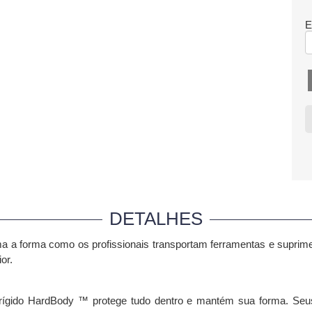
E
DETALHES
a a forma como os profissionais transportam ferramentas e suprim
or.
o rígido HardBody ™ protege tudo dentro e mantém sua forma. Seus