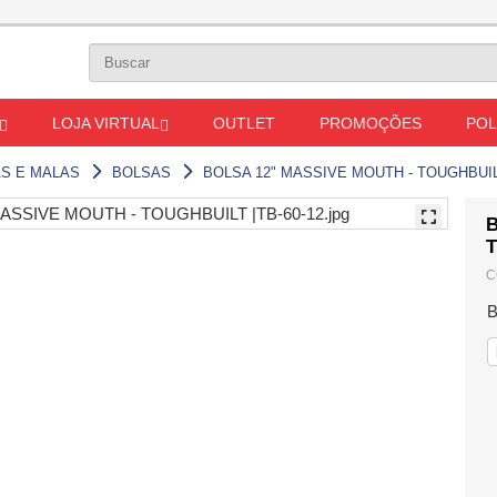
LOJA VIRTUAL
OUTLET
PROMOÇÕES
POL
AS E MALAS
BOLSAS
BOLSA 12" MASSIVE MOUTH - TOUGHBUI
B
C
B