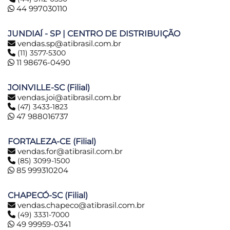
44 997030110
JUNDIAÍ - SP | CENTRO DE DISTRIBUIÇÃO
vendas.sp@atibrasil.com.br
(11) 3577-5300
11 98676-0490
JOINVILLE-SC (Filial)
vendas.joi@atibrasil.com.br
(47) 3433-1823
47 988016737
FORTALEZA-CE (Filial)
vendas.for@atibrasil.com.br
(85) 3099-1500
85 999310204
CHAPECÓ-SC (Filial)
vendas.chapeco@atibrasil.com.br
(49) 3331-7000
49 99959-0341