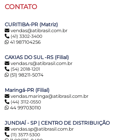
CONTATO
CURITIBA-PR (Matriz)
vendas@atibrasil.com.br
(41) 3302-3400
41 987104256
CAXIAS DO SUL -RS (Filial)
vendas.rs@atibrasil.com.br
(54) 2018-1201
(51) 98211-5074
Maringá-PR (Filial)
vendas.maringa@atibrasil.com.br
(44) 3112-0550
44 997030110
JUNDIAÍ - SP | CENTRO DE DISTRIBUIÇÃO
vendas.sp@atibrasil.com.br
(11) 3577-5300