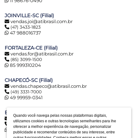
11 98676-0490
JOINVILLE-SC (Filial)
vendas.joi@atibrasil.com.br
(47) 3433-1823
47 988016737
FORTALEZA-CE (Filial)
vendas.for@atibrasil.com.br
(85) 3099-1500
85 999310204
CHAPECÓ-SC (Filial)
vendas.chapeco@atibrasil.com.br
(49) 3331-7000
49 99959-0341
BELO HORIZONTE-MG (Filial)
Quando você navega pelas nossas plataformas digitais,
vendas.bh@atibrasil.com.br
utilizamos cookies e outras tecnologias semelhantes para lhe
(31) 2516-6974
oferecer a melhor experiência de navegação, personalizar
31 992890773
publicidade e recomendar conteúdos de seu interesse, entre
outras funcionalidades. Conheça melhor essas e outras