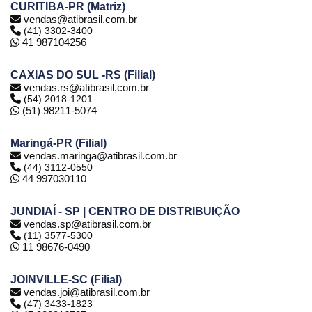
CURITIBA-PR (Matriz)
vendas@atibrasil.com.br
(41) 3302-3400
41 987104256
CAXIAS DO SUL -RS (Filial)
vendas.rs@atibrasil.com.br
(54) 2018-1201
(51) 98211-5074
Maringá-PR (Filial)
vendas.maringa@atibrasil.com.br
(44) 3112-0550
44 997030110
JUNDIAÍ - SP | CENTRO DE DISTRIBUIÇÃO
vendas.sp@atibrasil.com.br
(11) 3577-5300
11 98676-0490
JOINVILLE-SC (Filial)
vendas.joi@atibrasil.com.br
(47) 3433-1823