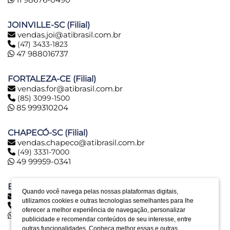
JOINVILLE-SC (Filial)
vendas.joi@atibrasil.com.br
(47) 3433-1823
47 988016737
FORTALEZA-CE (Filial)
vendas.for@atibrasil.com.br
(85) 3099-1500
85 999310204
CHAPECÓ-SC (Filial)
vendas.chapeco@atibrasil.com.br
(49) 3331-7000
49 99959-0341
BELO HORIZONTE-MG (Filial)
Quando você navega pelas nossas plataformas digitais,
vendas.bh@atibrasil.com.br
utilizamos cookies e outras tecnologias semelhantes para lhe
(31) 2516-6974
oferecer a melhor experiência de navegação, personalizar
31 992890773
publicidade e recomendar conteúdos de seu interesse, entre
outras funcionalidades. Conheça melhor essas e outras