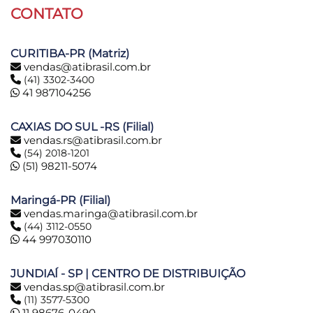
CONTATO
CURITIBA-PR (Matriz)
vendas@atibrasil.com.br
(41) 3302-3400
41 987104256
CAXIAS DO SUL -RS (Filial)
vendas.rs@atibrasil.com.br
(54) 2018-1201
(51) 98211-5074
Maringá-PR (Filial)
vendas.maringa@atibrasil.com.br
(44) 3112-0550
44 997030110
JUNDIAÍ - SP | CENTRO DE DISTRIBUIÇÃO
vendas.sp@atibrasil.com.br
(11) 3577-5300
11 98676-0490