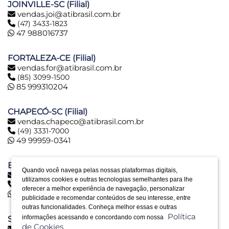
JOINVILLE-SC (Filial)
vendas.joi@atibrasil.com.br
(47) 3433-1823
47 988016737
FORTALEZA-CE (Filial)
vendas.for@atibrasil.com.br
(85) 3099-1500
85 999310204
CHAPECÓ-SC (Filial)
vendas.chapeco@atibrasil.com.br
(49) 3331-7000
49 99959-0341
BELO HORIZONTE-MG (Filial)
Quando você navega pelas nossas plataformas digitais,
vendas.bh@atibrasil.com.br
utilizamos cookies e outras tecnologias semelhantes para lhe
(31) 2516-6974
oferecer a melhor experiência de navegação, personalizar
31 992890773
publicidade e recomendar conteúdos de seu interesse, entre
outras funcionalidades. Conheça melhor essas e outras
Política
informações acessando e concordando com nossa
SERRA-ES (Filial)
de Cookies
vendas.es@atibrasil.com.br