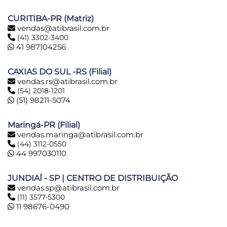
CURITIBA-PR (Matriz)
vendas@atibrasil.com.br
(41) 3302-3400
41 987104256
CAXIAS DO SUL -RS (Filial)
vendas.rs@atibrasil.com.br
(54) 2018-1201
(51) 98211-5074
Maringá-PR (Filial)
vendas.maringa@atibrasil.com.br
(44) 3112-0550
44 997030110
JUNDIAÍ - SP | CENTRO DE DISTRIBUIÇÃO
vendas.sp@atibrasil.com.br
(11) 3577-5300
11 98676-0490