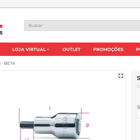
LOJA VIRTUAL
OUTLET
PROMOÇÕES
P
 - BETA
S
C
S