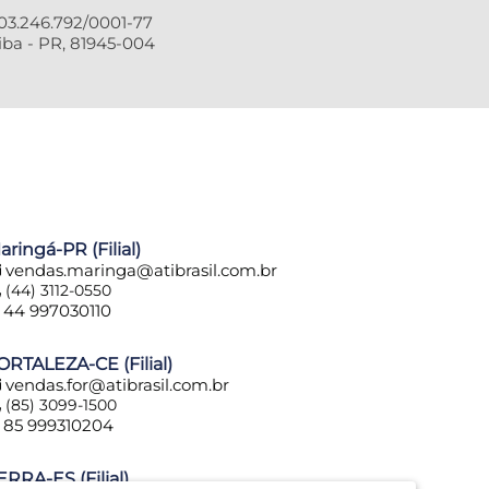
3.246.792/0001-77
ba - PR, 81945-004
aringá-PR (Filial)
vendas.maringa@atibrasil.com.br
(44) 3112-0550
44 997030110
ORTALEZA-CE (Filial)
vendas.for@atibrasil.com.br
(85) 3099-1500
85 999310204
ERRA-ES (Filial)