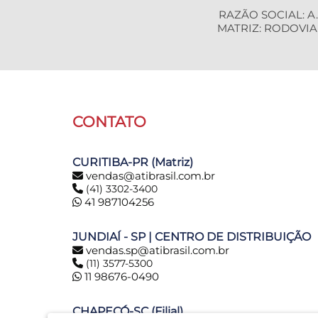
RAZÃO SOCIAL: A.
MATRIZ: RODOVIA B
CONTATO
CURITIBA-PR (Matriz)
vendas@atibrasil.com.br
(41) 3302-3400
41 987104256
JUNDIAÍ - SP | CENTRO DE DISTRIBUIÇÃO
vendas.sp@atibrasil.com.br
(11) 3577-5300
11 98676-0490
CHAPECÓ-SC (Filial)