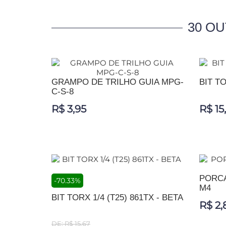
30 O
GRAMPO DE TRILHO GUIA MPG-
BIT TO
C-S-8
R$ 3,95
R$ 15
ADICIONAR AO CARRINHO
ADIC
PORCA
-70.33%
M4
BIT TORX 1/4 (T25) 861TX - BETA
R$ 2,
DE: R$ 15,67