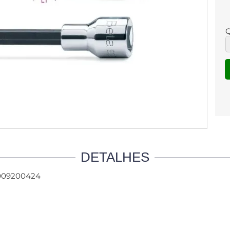
Q
DETALHES
 009200424