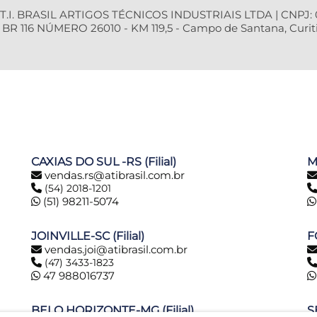
T.I. BRASIL ARTIGOS TÉCNICOS INDUSTRIAIS LTDA | CNPJ: 0
R 116 NÚMERO 26010 - KM 119,5 - Campo de Santana, Curiti
CAXIAS DO SUL -RS (Filial)
M
vendas.rs@atibrasil.com.br
(54) 2018-1201
(51) 98211-5074
JOINVILLE-SC (Filial)
F
vendas.joi@atibrasil.com.br
(47) 3433-1823
47 988016737
BELO HORIZONTE-MG (Filial)
S