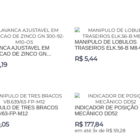
IONAR AO CARRINHO
ADICIONAR AO CARRINHO
MANIPULO DE LOBULOS
NCA AJUSTAVEL EM
TRASEIROS ELK.56-B M8-
CAO DE ZINCO GN...
R$ 5,44
,19
ADICIONAR AO CARRINHO
IONAR AO CARRINHO
ULO DE TRES BRACOS
INDICADOR DE POSIÇÃO
/63-FP-M12
MECÂNICO DD52
,05
R$ 177,84
em até 3x de R$ 59,28