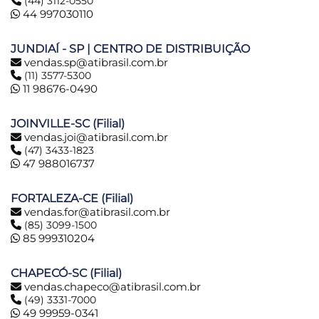
(44) 3112-0550
44 997030110
JUNDIAÍ - SP | CENTRO DE DISTRIBUIÇÃO
vendas.sp@atibrasil.com.br
(11) 3577-5300
11 98676-0490
JOINVILLE-SC (Filial)
vendas.joi@atibrasil.com.br
(47) 3433-1823
47 988016737
FORTALEZA-CE (Filial)
vendas.for@atibrasil.com.br
(85) 3099-1500
85 999310204
CHAPECÓ-SC (Filial)
vendas.chapeco@atibrasil.com.br
(49) 3331-7000
49 99959-0341