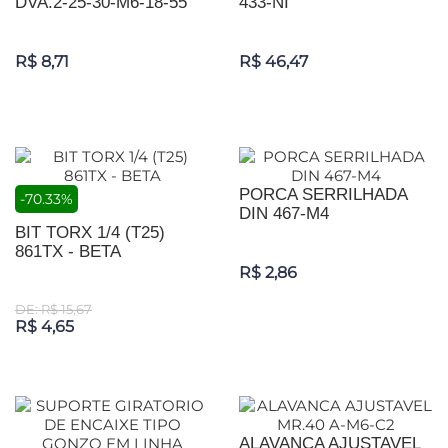
DVA.2-25-30-M6-18-55
433-NI
R$ 8,71
R$ 46,47
PORCA SERRILHADA
-70.33%
DIN 467-M4
BIT TORX 1/4 (T25)
861TX - BETA
R$ 2,86
DE: R$ 15,67
R$ 4,65
ALAVANCA AJUSTAVEL