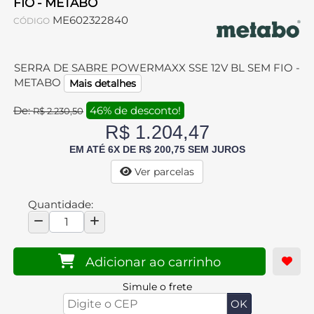
FIO - METABO
ME602322840
CÓDIGO
SERRA DE SABRE POWERMAXX SSE 12V BL SEM FIO -
METABO
Mais detalhes
De:
46% de desconto!
R$ 2.230,50
R$ 1.204,47
EM ATÉ 6X DE R$ 200,75 SEM JUROS
Ver parcelas
Quantidade:
Adicionar ao carrinho
Simule o frete