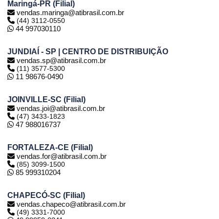
Maringá-PR (Filial)
vendas.maringa@atibrasil.com.br
(44) 3112-0550
44 997030110
JUNDIAÍ - SP | CENTRO DE DISTRIBUIÇÃO
vendas.sp@atibrasil.com.br
(11) 3577-5300
11 98676-0490
JOINVILLE-SC (Filial)
vendas.joi@atibrasil.com.br
(47) 3433-1823
47 988016737
FORTALEZA-CE (Filial)
vendas.for@atibrasil.com.br
(85) 3099-1500
85 999310204
CHAPECÓ-SC (Filial)
vendas.chapeco@atibrasil.com.br
(49) 3331-7000