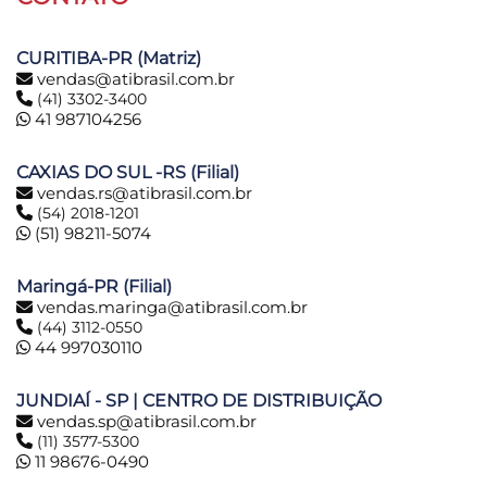
CURITIBA-PR (Matriz)
vendas@atibrasil.com.br
(41) 3302-3400
41 987104256
CAXIAS DO SUL -RS (Filial)
vendas.rs@atibrasil.com.br
(54) 2018-1201
(51) 98211-5074
Maringá-PR (Filial)
vendas.maringa@atibrasil.com.br
(44) 3112-0550
44 997030110
JUNDIAÍ - SP | CENTRO DE DISTRIBUIÇÃO
vendas.sp@atibrasil.com.br
(11) 3577-5300
11 98676-0490