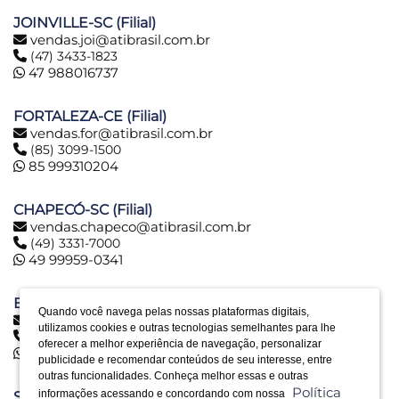
JOINVILLE-SC (Filial)
vendas.joi@atibrasil.com.br
(47) 3433-1823
47 988016737
FORTALEZA-CE (Filial)
vendas.for@atibrasil.com.br
(85) 3099-1500
85 999310204
CHAPECÓ-SC (Filial)
vendas.chapeco@atibrasil.com.br
(49) 3331-7000
49 99959-0341
BELO HORIZONTE-MG (Filial)
Quando você navega pelas nossas plataformas digitais,
vendas.bh@atibrasil.com.br
utilizamos cookies e outras tecnologias semelhantes para lhe
(31) 2516-6974
oferecer a melhor experiência de navegação, personalizar
31 992890773
publicidade e recomendar conteúdos de seu interesse, entre
outras funcionalidades. Conheça melhor essas e outras
Política
informações acessando e concordando com nossa
SERRA-ES (Filial)