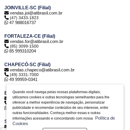
JOINVILLE-SC (Filial)
vendas.joi@atibrasil.com.br
(47) 3433-1823
47 988016737
FORTALEZA-CE (Filial)
vendas.for@atibrasil.com.br
(85) 3099-1500
85 999310204
CHAPECÓ-SC (Filial)
vendas.chapeco@atibrasil.com.br
(49) 3331-7000
49 99959-0341
Quando você navega pelas nossas plataformas digitais,
BELO HORIZONTE-MG (Filial)
utilizamos cookies e outras tecnologias semelhantes para lhe
vendas.bh@atibrasil.com.br
oferecer a melhor experiência de navegação, personalizar
(31) 2516-6974
31 992890773
publicidade e recomendar conteúdos de seu interesse, entre
outras funcionalidades. Conheça melhor essas e outras
Política de
informações acessando e concordando com nossa
SERRA-ES (Filial)
Cookies
vendas.es@atibrasil.com.br