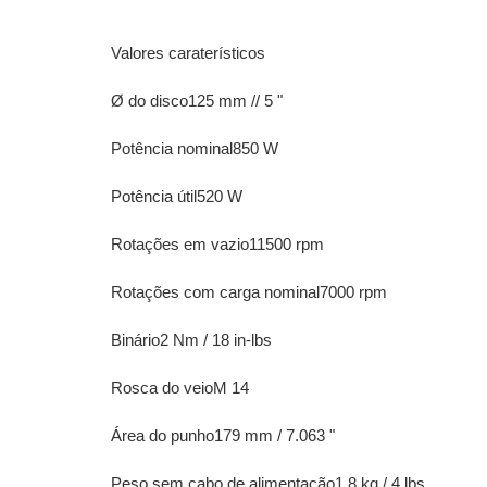
Valores caraterísticos
Ø do disco125 mm // 5 "
Potência nominal850 W
Potência útil520 W
Rotações em vazio11500 rpm
Rotações com carga nominal7000 rpm
Binário2 Nm / 18 in-lbs
Rosca do veioM 14
Área do punho179 mm / 7.063 "
Peso sem cabo de alimentação1.8 kg / 4 lbs