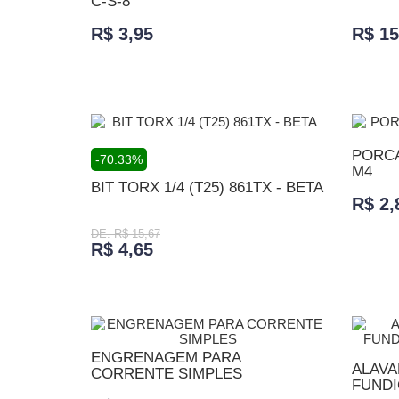
C-S-8
R$ 3,95
R$ 15
ADICIONAR AO CARRINHO
ADICI
PORCA
-70.33%
M4
BIT TORX 1/4 (T25) 861TX - BETA
R$ 2,
DE: R$ 15,67
R$ 4,65
ADICI
ADICIONAR AO CARRINHO
ENGRENAGEM PARA
ALAVA
CORRENTE SIMPLES
FUNDI