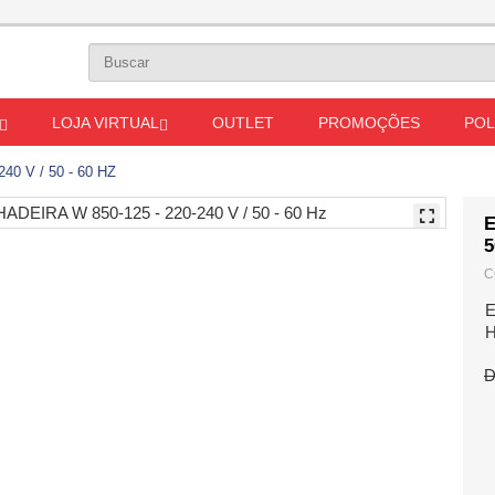
LOJA VIRTUAL
OUTLET
PROMOÇÕES
POL
0 V / 50 - 60 HZ
E
5
C
E
D