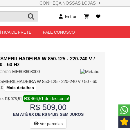
CONHEÇA NOSSAS LOJAS
Entrar
ÍTICA DE FRETE
FALE CONOSCO
SMERILHADEIRA W 850-125 - 220-240 V /
0 - 60 Hz
ME603608000
ÓDIGO
SMERILHADEIRA W 850-125 - 220-240 V / 50 - 60
Hz
Mais detalhes
e:
R$ 466,51 de desconto!
R$ 975,51
R$ 509,00
EM ATÉ 6X DE R$ 84,83 SEM JUROS
Ver parcelas