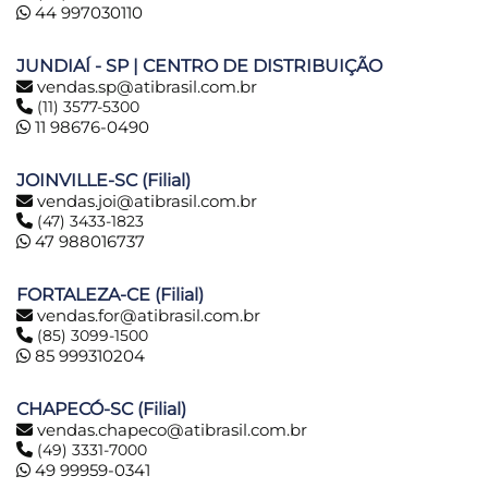
44 997030110
JUNDIAÍ - SP | CENTRO DE DISTRIBUIÇÃO
vendas.sp@atibrasil.com.br
(11) 3577-5300
11 98676-0490
JOINVILLE-SC (Filial)
vendas.joi@atibrasil.com.br
(47) 3433-1823
47 988016737
FORTALEZA-CE (Filial)
vendas.for@atibrasil.com.br
(85) 3099-1500
85 999310204
CHAPECÓ-SC (Filial)
vendas.chapeco@atibrasil.com.br
(49) 3331-7000
49 99959-0341