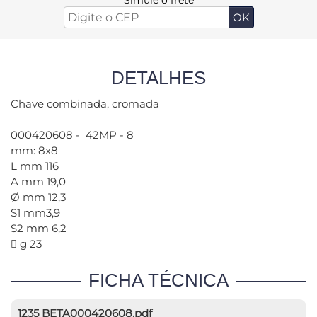
Simule o frete
DETALHES
Chave combinada, cromada
000420608 - 42MP - 8
mm: 8x8
L mm 116
A mm 19,0
Ø mm 12,3
S1 mm3,9
S2 mm 6,2
 g 23
FICHA TÉCNICA
1235 BETA000420608.pdf