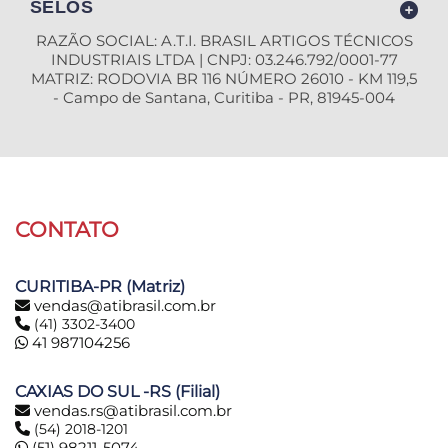
SELOS
RAZÃO SOCIAL: A.T.I. BRASIL ARTIGOS TÉCNICOS
INDUSTRIAIS LTDA | CNPJ: 03.246.792/0001-77
MATRIZ: RODOVIA BR 116 NÚMERO 26010 - KM 119,5
- Campo de Santana, Curitiba - PR, 81945-004
CONTATO
CURITIBA-PR (Matriz)
vendas@atibrasil.com.br
(41) 3302-3400
41 987104256
CAXIAS DO SUL -RS (Filial)
vendas.rs@atibrasil.com.br
(54) 2018-1201
(51) 98211-5074