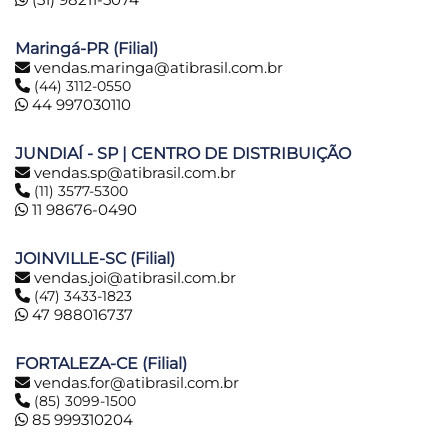
Maringá-PR (Filial)
vendas.maringa@atibrasil.com.br
(44) 3112-0550
44 997030110
JUNDIAÍ - SP | CENTRO DE DISTRIBUIÇÃO
vendas.sp@atibrasil.com.br
(11) 3577-5300
11 98676-0490
JOINVILLE-SC (Filial)
vendas.joi@atibrasil.com.br
(47) 3433-1823
47 988016737
FORTALEZA-CE (Filial)
vendas.for@atibrasil.com.br
(85) 3099-1500
85 999310204