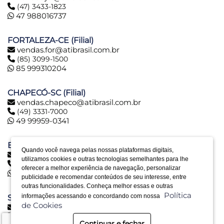
(47) 3433-1823
47 988016737
FORTALEZA-CE (Filial)
vendas.for@atibrasil.com.br
(85) 3099-1500
85 999310204
CHAPECÓ-SC (Filial)
vendas.chapeco@atibrasil.com.br
(49) 3331-7000
49 99959-0341
BELO HORIZONTE-MG (Filial)
Quando você navega pelas nossas plataformas digitais,
vendas.bh@atibrasil.com.br
utilizamos cookies e outras tecnologias semelhantes para lhe
(31) 2516-6974
oferecer a melhor experiência de navegação, personalizar
31 992890773
publicidade e recomendar conteúdos de seu interesse, entre
outras funcionalidades. Conheça melhor essas e outras
Política
informações acessando e concordando com nossa
SERRA-ES (Filial)
de Cookies
vendas.es@atibrasil.com.br
(27) 3328-0028
Continuar e fechar