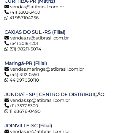
CURITIBA-PR (Matriz)
vendas@atibrasil.com.br
(41) 3302-3400
41 987104256
CAXIAS DO SUL -RS (Filial)
vendas.rs@atibrasil.com.br
(54) 2018-1201
(51) 98211-5074
Maringá-PR (Filial)
vendas.maringa@atibrasil.com.br
(44) 3112-0550
44 997030110
JUNDIAÍ - SP | CENTRO DE DISTRIBUIÇÃO
vendas.sp@atibrasil.com.br
(11) 3577-5300
11 98676-0490
JOINVILLE-SC (Filial)
vendas.joi@atibrasil.com.br