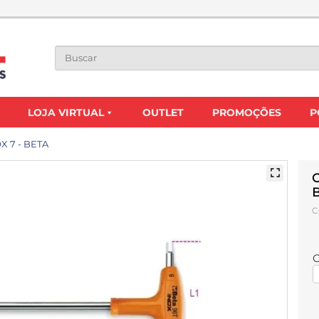
LOJA VIRTUAL
OUTLET
PROMOÇÕES
P
X 7 - BETA
C
C
C