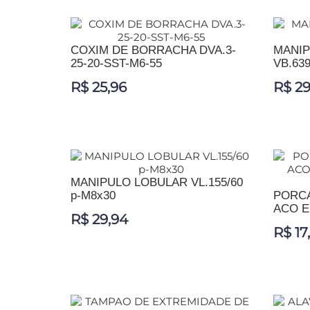
ADIC
COXIM DE BORRACHA DVA.3-
MANIP
25-20-SST-M6-55
VB.639
R$ 25,96
R$ 29
ADICIONAR AO CARRINHO
ADIC
MANIPULO LOBULAR VL.155/60
p-M8x30
PORCA
ACO E
R$ 29,94
R$ 17
ADICIONAR AO CARRINHO
ADIC