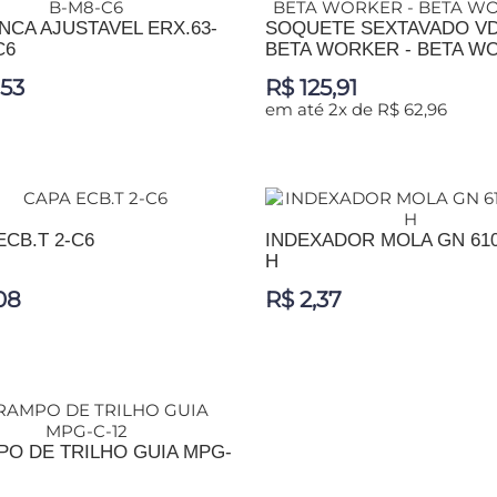
NCA AJUSTAVEL ERX.63-
SOQUETE SEXTAVADO VD
C6
BETA WORKER - BETA W
,53
R$ 125,91
em até 2x de R$ 62,96
IONAR AO CARRINHO
ADICIONAR AO CARRINHO
ECB.T 2-C6
INDEXADOR MOLA GN 610
H
08
R$ 2,37
IONAR AO CARRINHO
ADICIONAR AO CARRINHO
O DE TRILHO GUIA MPG-