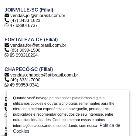
JOINVILLE-SC (Filial)
vendas.joi@atibrasil.com.br
(47) 3433-1823
47 988016737
FORTALEZA-CE (Filial)
vendas.for@atibrasil.com.br
(85) 3099-1500
85 999310204
CHAPECÓ-SC (Filial)
vendas.chapeco@atibrasil.com.br
(49) 3331-7000
49 99959-0341
Quando você navega pelas nossas plataformas digitais,
BELO HORIZONTE-MG (Filial)
utilizamos cookies e outras tecnologias semelhantes para lhe
vendas.bh@atibrasil.com.br
oferecer a melhor experiência de navegação, personalizar
(31) 2516-6974
31 992890773
publicidade e recomendar conteúdos de seu interesse, entre
outras funcionalidades. Conheça melhor essas e outras
Política de
informações acessando e concordando com nossa
SERRA-ES (Filial)
Cookies
vendas.es@atibrasil.com.br