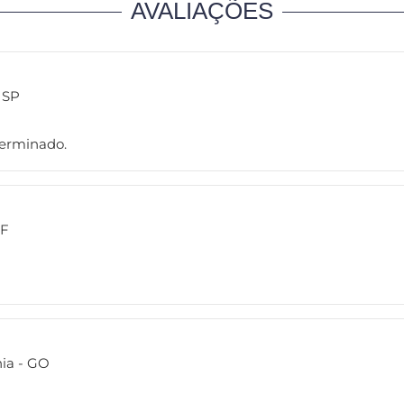
AVALIAÇÕES
 SP
terminado.
DF
nia - GO