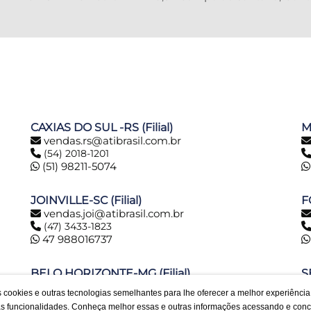
CAXIAS DO SUL -RS (Filial)
M
vendas.rs@atibrasil.com.br
(54) 2018-1201
(51) 98211-5074
JOINVILLE-SC (Filial)
F
vendas.joi@atibrasil.com.br
(47) 3433-1823
47 988016737
BELO HORIZONTE-MG (Filial)
S
vendas.bh@atibrasil.com.br
s cookies e outras tecnologias semelhantes para lhe oferecer a melhor experiênci
(31) 2516-6974
ras funcionalidades. Conheça melhor essas e outras informações acessando e co