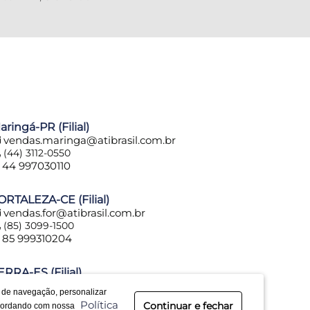
aringá-PR (Filial)
vendas.maringa@atibrasil.com.br
(44) 3112-0550
44 997030110
ORTALEZA-CE (Filial)
vendas.for@atibrasil.com.br
(85) 3099-1500
85 999310204
ERRA-ES (Filial)
vendas.es@atibrasil.com.br
a de navegação, personalizar
(27) 3328-0028
Política
Continuar e fechar
ncordando com nossa