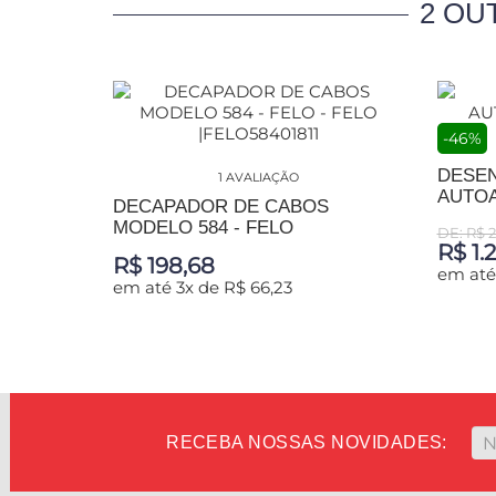
2 OU
-46%
DESE
1 AVALIAÇÃO
AUTOA
DECAPADOR DE CABOS
MODELO 584 - FELO
DE: R$ 2
R$ 1.
R$ 198,68
em até
em até 3x de R$ 66,23
ADIC
ADICIONAR AO CARRINHO
RECEBA NOSSAS NOVIDADES: