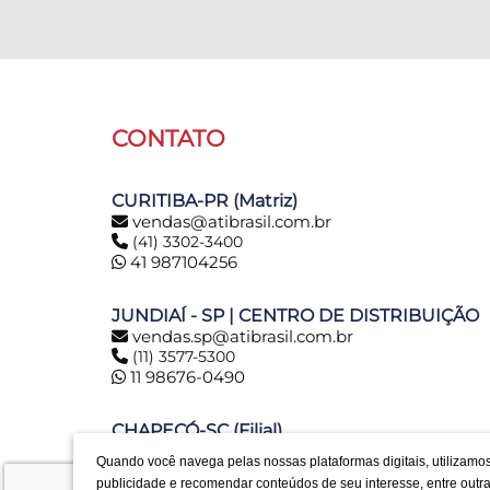
CONTATO
CURITIBA-PR (Matriz)
vendas@atibrasil.com.br
(41) 3302-3400
41 987104256
JUNDIAÍ - SP | CENTRO DE DISTRIBUIÇÃO
vendas.sp@atibrasil.com.br
(11) 3577-5300
11 98676-0490
CHAPECÓ-SC (Filial)
vendas.chapeco@atibrasil.com.br
Quando você navega pelas nossas plataformas digitais, utilizamo
(49) 3331-7000
publicidade e recomendar conteúdos de seu interesse, entre out