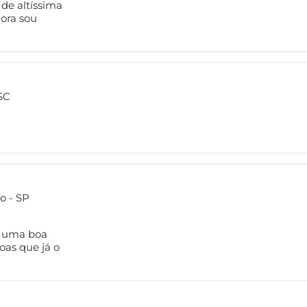
de altíssima
gora sou
SC
o - SP
é uma boa
oas que já o