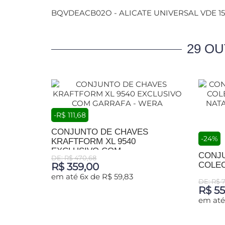
BQVDEACB02O - ALICATE UNIVERSAL VDE 1
29 O
-R$ 111,68
CONJUNTO DE CHAVES
-24%
KRAFTFORM XL 9540
EXCLUSIVO COM...
CONJ
DE: R$ 470,68
COLEC
R$ 359,00
em até 6x de R$ 59,83
DE: R$ 
R$ 55
ADICIONAR AO CARRINHO
em até 
ADIC