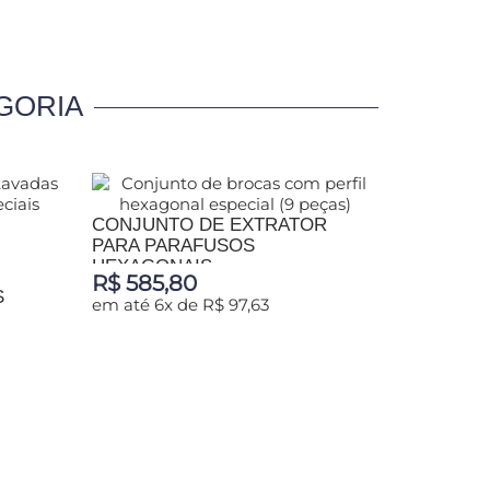
GORIA
CONJUNTO DE EXTRATOR
CONJUN
PARA PARAFUSOS
SEXTAV
HEXAGONAIS...
PERFIS..
R$ 585,80
R$ 1.23
S
em até 6x de R$ 97,63
em até 6x
ADICIONAR AO CARRINHO
ADICIO