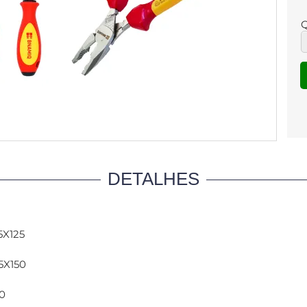
Q
DETALHES
5X125
5X150
0