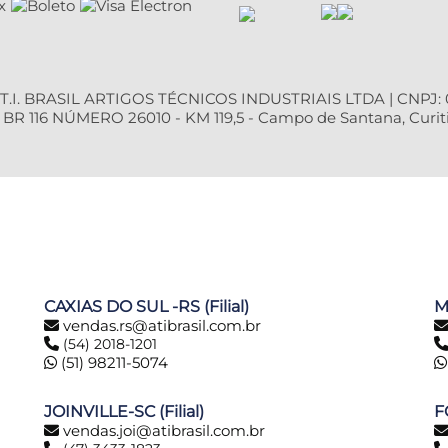
T.I. BRASIL ARTIGOS TÉCNICOS INDUSTRIAIS LTDA | CNPJ: 0
R 116 NÚMERO 26010 - KM 119,5 - Campo de Santana, Curiti
CAXIAS DO SUL -RS (Filial)
M
vendas.rs@atibrasil.com.br
(54) 2018-1201
(51) 98211-5074
JOINVILLE-SC (Filial)
F
vendas.joi@atibrasil.com.br