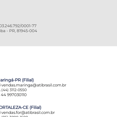
3.246.792/0001-77
ba - PR, 81945-004
aringá-PR (Filial)
vendas.maringa@atibrasil.com.br
(44) 3112-0550
44 997030110
ORTALEZA-CE (Filial)
vendas.for@atibrasil.com.br