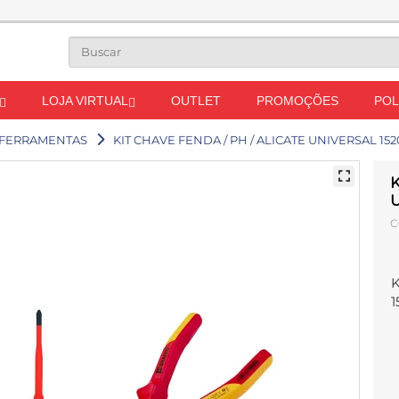
LOJA VIRTUAL
OUTLET
PROMOÇÕES
POL
 FERRAMENTAS
KIT CHAVE FENDA / PH / ALICATE UNIVERSAL 152
K
U
C
K
1