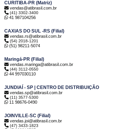
CURITIBA-PR (Matriz)
vendas@atibrasil.com.br
(41) 3302-3400
41 987104256
CAXIAS DO SUL -RS (Filial)
vendas.rs@atibrasil.com.br
(54) 2018-1201
(51) 98211-5074
Maringá-PR (Filial)
vendas.maringa@atibrasil.com.br
(44) 3112-0550
44 997030110
JUNDIAÍ - SP | CENTRO DE DISTRIBUIÇÃO
vendas.sp@atibrasil.com.br
(11) 3577-5300
11 98676-0490
JOINVILLE-SC (Filial)
vendas.joi@atibrasil.com.br
(47) 3433-1823