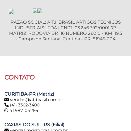
RAZÃO SOCIAL: A.T.I. BRASIL ARTIGOS TÉCNICOS
INDUSTRIAIS LTDA | CNPJ: 03.246.792/0001-77
MATRIZ: RODOVIA BR 116 NÚMERO 26010 - KM 119,5
- Campo de Santana, Curitiba - PR, 81945-004
CONTATO
CURITIBA-PR (Matriz)
vendas@atibrasil.com.br
(41) 3302-3400
41 987104256
CAXIAS DO SUL -RS (Filial)
vendas.rs@atibrasil.com.br