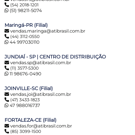
(54) 2018-1201
(51) 98211-5074
Maringá-PR (Filial)
vendas.maringa@atibrasil.com.br
(44) 3112-0550
44 997030110
JUNDIAÍ - SP | CENTRO DE DISTRIBUIÇÃO
vendas.sp@atibrasil.com.br
(11) 3577-5300
11 98676-0490
JOINVILLE-SC (Filial)
vendas.joi@atibrasil.com.br
(47) 3433-1823
47 988016737
FORTALEZA-CE (Filial)
vendas.for@atibrasil.com.br
(85) 3099-1500