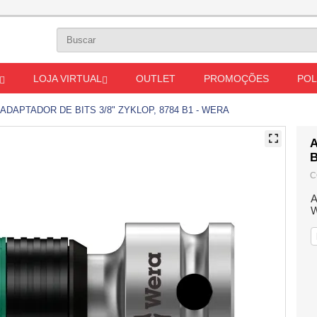
LOJA VIRTUAL
OUTLET
PROMOÇÕES
POL
ADAPTADOR DE BITS 3/8" ZYKLOP, 8784 B1 - WERA
A
B
C
A