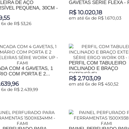
LEIRA DE AÇO
GAVETAS SÉRIE FLEXA - 
SÍVEL PEQUENA, 30CM -
R$ 10.020,18
9,55
em até 6x de R$ 1.670,03
 6x de R$ 53,26
ADICIONAR AO CARRINHO
IONAR AO CARRINHO
PERFIL COM TABULEIRO
DA COM 4 GAVETAS, 1
INCLINADO E BRAÇO
IO COM PORTA E 2...
EXTENSÍVEL...
R$ 2.703,09
.639,96
em até 6x de R$ 450,52
 6x de R$ 2.439,99
ADICIONAR AO CARRINHO
IONAR AO CARRINHO
L PERFURADO PARA
PAINEL PERFURADO PAR