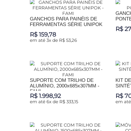
GANC
GANCHOS PARA PAINÉIS DE
PONTE
FERRAMENTAS SÉRIE UNIPOK
R$ 27
-...
R$ 159,78
em até 3x de R$ 53,26
ADIC
ADICIONAR AO CARRINHO
SUPORTE COM TRILHO DE
KIT D
ALUMÍNIO, 2000x685x307MM -
SINTÉ
FAMI
R$ 1.998,92
R$ 70
em até 6x de R$ 333,15
em até 
ADICIONAR AO CARRINHO
ADIC