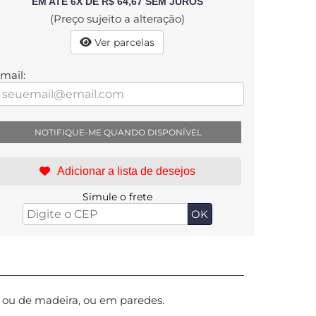
EM ATÉ 6X DE R$ 64,67 SEM JUROS
(Preço sujeito a alteração)
Ver parcelas
mail:
NOTIFIQUE-ME QUANDO DISPONÍVEL
Simule o frete
s ou de madeira, ou em paredes.