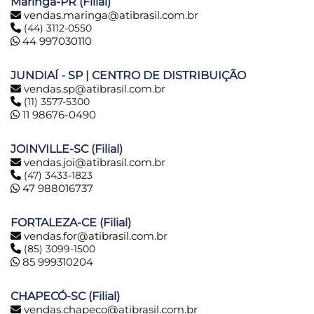
Maringá-PR (Filial)
vendas.maringa@atibrasil.com.br
(44) 3112-0550
44 997030110
JUNDIAÍ - SP | CENTRO DE DISTRIBUIÇÃO
vendas.sp@atibrasil.com.br
(11) 3577-5300
11 98676-0490
JOINVILLE-SC (Filial)
vendas.joi@atibrasil.com.br
(47) 3433-1823
47 988016737
FORTALEZA-CE (Filial)
vendas.for@atibrasil.com.br
(85) 3099-1500
85 999310204
CHAPECÓ-SC (Filial)
vendas.chapeco@atibrasil.com.br