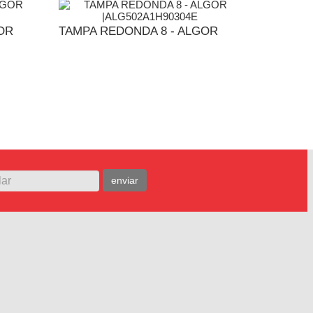
OR
TAMPA REDONDA 8 - ALGOR
TAMPA R
MENTO
ADICIONAR AO ORÇAMENTO
ADI
enviar