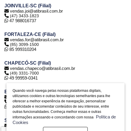
JOINVILLE-SC (Filial)
vendas.joi@atibrasil.com.br
(47) 3433-1823
47 988016737
FORTALEZA-CE (Filial)
vendas.for@atibrasil.com.br
(85) 3099-1500
85 999310204
CHAPECÓ-SC (Filial)
vendas.chapeco@atibrasil.com.br
(49) 3331-7000
49 99959-0341
Quando você navega pelas nossas plataformas digitais,
BELO HORIZONTE-MG (Filial)
utilizamos cookies e outras tecnologias semelhantes para lhe
vendas.bh@atibrasil.com.br
oferecer a melhor experiência de navegação, personalizar
(31) 2516-6974
31 992890773
publicidade e recomendar conteúdos de seu interesse, entre
outras funcionalidades. Conheça melhor essas e outras
Política de
informações acessando e concordando com nossa
SERRA-ES (Filial)
Cookies
vendas.es@atibrasil.com.br
(27) 3328-0028