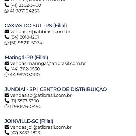
(41) 3302-3400
41 987104256
CAXIAS DO SUL -RS (Filial)
vendas.rs@atibrasil.com.br
(54) 2018-1201
(51) 98211-5074
Maringá-PR (Filial)
vendas.maringa@atibrasil.com.br
(44) 3112-0550
44 997030110
JUNDIAÍ - SP | CENTRO DE DISTRIBUIÇÃO
vendas.sp@atibrasil.com.br
(11) 3577-5300
11 98676-0490
JOINVILLE-SC (Filial)
vendas.joi@atibrasil.com.br
(47) 3433-1823