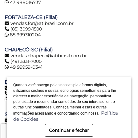
47 988016737
FORTALEZA-CE (Filial)
vendas.for@atibrasil.com.br
(85) 3099-1500
85 999310204
CHAPECÓ-SC (Filial)
vendas.chapeco@atibrasil.com.br
(49) 3331-7000
49 99959-0341
BELO HORIZONTE-MG (Filial)
Quando você navega pelas nossas plataformas digitais,
vendas.bh@atibrasil.com.br
utilizamos cookies e outras tecnologias semelhantes para lhe
(31) 2516-6974
oferecer a melhor experiência de navegação, personalizar
31 992890773
publicidade e recomendar conteúdos de seu interesse, entre
outras funcionalidades. Conheça melhor essas e outras
Política
informações acessando e concordando com nossa
SERRA-ES (Filial)
de Cookies
vendas.es@atibrasil.com.br
(27) 3328-0028
Continuar e fechar
27 992494030